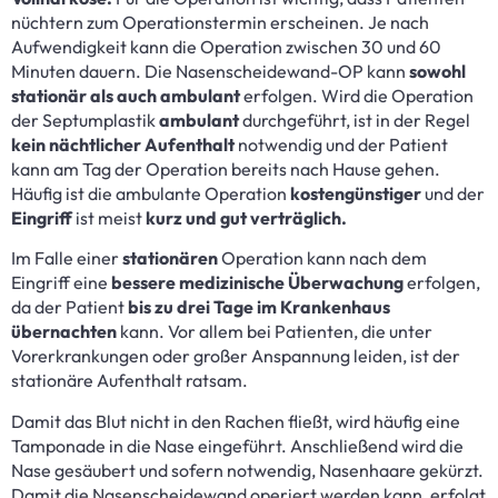
nüchtern zum Operationstermin erscheinen. Je nach
Aufwendigkeit kann die Operation zwischen 30 und 60
Minuten dauern. Die Nasenscheidewand-OP kann
sowohl
stationär als auch ambulant
erfolgen. Wird die Operation
der Septumplastik
ambulant
durchgeführt, ist in der Regel
kein nächtlicher Aufenthalt
notwendig und der Patient
kann am Tag der Operation bereits nach Hause gehen.
Häufig ist die ambulante Operation
kostengünstiger
und der
Eingriff
ist meist
kurz und gut verträglich.
Im Falle einer
stationären
Operation kann nach dem
Eingriff eine
bessere medizinische Überwachung
erfolgen,
da der Patient
bis zu drei Tage im Krankenhaus
übernachten
kann. Vor allem bei Patienten, die unter
Vorerkrankungen oder großer Anspannung leiden, ist der
stationäre Aufenthalt ratsam.
Damit das Blut nicht in den Rachen fließt, wird häufig eine
Tamponade in die Nase eingeführt. Anschließend wird die
Nase gesäubert und sofern notwendig, Nasenhaare gekürzt.
Damit die Nasenscheidewand operiert werden kann, erfolgt