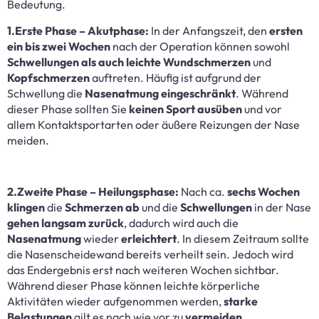
Bedeutung.
1.Erste Phase – Akutphase:
In der Anfangszeit, den
ersten
ein bis zwei Wochen
nach der Operation können sowohl
Schwellungen als auch leichte Wundschmerzen
und
Kopfschmerzen
auftreten. Häufig ist aufgrund der
Schwellung die
Nasenatmung eingeschränkt
. Während
dieser Phase sollten Sie
keinen Sport ausüben
und vor
allem Kontaktsportarten oder äußere Reizungen der Nase
meiden.
2.Zweite Phase – Heilungsphase:
Nach ca.
sechs Wochen
klingen
die
Schmerzen ab
und die
Schwellungen
in der Nase
gehen langsam zurück
, dadurch wird auch die
Nasenatmung
wieder
erleichtert
. In diesem Zeitraum sollte
die Nasenscheidewand bereits verheilt sein. Jedoch wird
das Endergebnis erst nach weiteren Wochen sichtbar.
Während dieser Phase können leichte körperliche
Aktivitäten wieder aufgenommen werden,
starke
Belastungen
gilt es nach wie vor zu
vermeiden
.