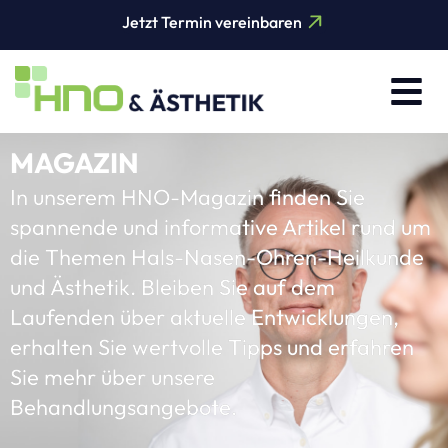
Jetzt Termin vereinbaren
MAGAZIN
In unserem HNO-Magazin finden Sie
spannende und informative Artikel rund um
die Themen Hals-Nasen-Ohren-Heilkunde
und Ästhetik. Bleiben Sie auf dem
Laufenden über aktuelle Entwicklungen,
erhalten Sie wertvolle Tipps und erfahren
Sie mehr über unsere
Behandlungsangebote.